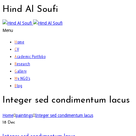
Hind
Al Soufi
Menu
H
ome
C
V
A
cademic Portfolio
R
esearch
G
allery
M
y NGO’s
B
log
Integer sed condimentum lacus
Home
paintings
Integer sed condimentum lacus
18
Dec