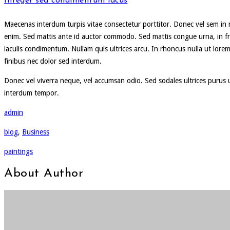
Integer sed condimentum lacus
Maecenas interdum turpis vitae consectetur porttitor. Donec vel sem in nu
enim. Sed mattis ante id auctor commodo. Sed mattis congue urna, in frin
iaculis condimentum. Nullam quis ultrices arcu. In rhoncus nulla ut lorem
finibus nec dolor sed interdum.
Donec vel viverra neque, vel accumsan odio. Sed sodales ultrices purus ut
interdum tempor.
admin
blog
,
Business
paintings
About Author