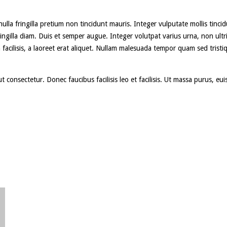
lla fringilla pretium non tincidunt mauris. Integer vulputate mollis tinci
gilla diam. Duis et semper augue. Integer volutpat varius urna, non ultrice
 facilisis, a laoreet erat aliquet. Nullam malesuada tempor quam sed trist
 consectetur. Donec faucibus facilisis leo et facilisis. Ut massa purus, eu